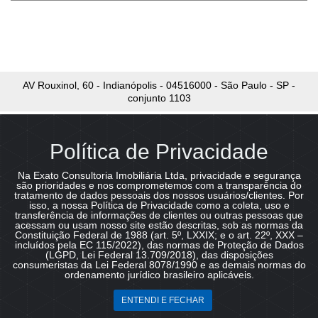
AV Rouxinol, 60 - Indianópolis - 04516000 - São Paulo - SP -
conjunto 1103
Política de Privacidade
Na Exato Consultoria Imobiliária Ltda, privacidade e segurança
são prioridades e nos comprometemos com a transparência do
tratamento de dados pessoais dos nossos usuários/clientes. Por
isso, a nossa Política de Privacidade como a coleta, uso e
Copyright © 2026 - Exato Consultoria Imobiliária Ltda :: CRECI
transferência de informações de clientes ou outras pessoas que
22.342 J :: Todos os direitos reservados.
acessam ou usam nosso site estão descritas, sob as normas da
Constituição Federal de 1988 (art. 5º, LXXIX; e o art. 22º, XXX –
Todas as informações e valores exibidos neste portal são fornecidos pelos
incluídos pela EC 115/2022), das normas de Proteção de Dados
proprietários dos imóveis podendo sofrer alterações sem aviso prévio. Antes
(LGPD, Lei Federal 13.709/2018), das disposições
da proposta, consulte nossos corretores.
consumeristas da Lei Federal 8078/1990 e as demais normas do
ordenamento jurídico brasileiro aplicáveis.
Fale agora pelo WhatsApp!
ENTENDI E FECHAR