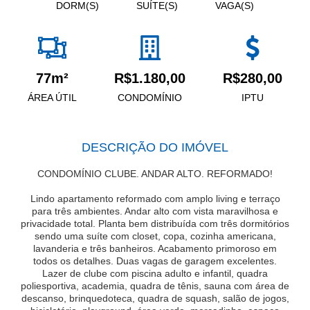
DORM(S)
SUÍTE(S)
VAGA(S)
77m²
R$1.180,00
R$280,00
ÁREA ÚTIL
CONDOMÍNIO
IPTU
DESCRIÇÃO DO IMÓVEL
CONDOMÍNIO CLUBE. ANDAR ALTO. REFORMADO!
Lindo apartamento reformado com amplo living e terraço
para três ambientes. Andar alto com vista maravilhosa e
privacidade total. Planta bem distribuída com três dormitórios
sendo uma suíte com closet, copa, cozinha americana,
lavanderia e três banheiros. Acabamento primoroso em
todos os detalhes. Duas vagas de garagem excelentes.
Lazer de clube com piscina adulto e infantil, quadra
poliesportiva, academia, quadra de tênis, sauna com área de
descanso, brinquedoteca, quadra de squash, salão de jogos,