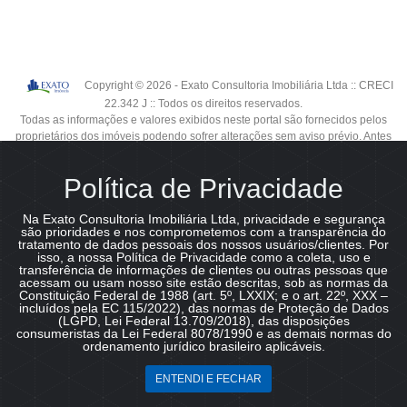
Copyright © 2026 - Exato Consultoria Imobiliária Ltda :: CRECI
22.342 J :: Todos os direitos reservados.
Todas as informações e valores exibidos neste portal são fornecidos pelos
proprietários dos imóveis podendo sofrer alterações sem aviso prévio. Antes
da proposta, consulte nossos corretores.
Política de Privacidade
Na Exato Consultoria Imobiliária Ltda, privacidade e segurança
são prioridades e nos comprometemos com a transparência do
tratamento de dados pessoais dos nossos usuários/clientes. Por
isso, a nossa Política de Privacidade como a coleta, uso e
transferência de informações de clientes ou outras pessoas que
acessam ou usam nosso site estão descritas, sob as normas da
Constituição Federal de 1988 (art. 5º, LXXIX; e o art. 22º, XXX –
incluídos pela EC 115/2022), das normas de Proteção de Dados
(LGPD, Lei Federal 13.709/2018), das disposições
consumeristas da Lei Federal 8078/1990 e as demais normas do
ordenamento jurídico brasileiro aplicáveis.
Fale agora pelo WhatsApp!
ENTENDI E FECHAR